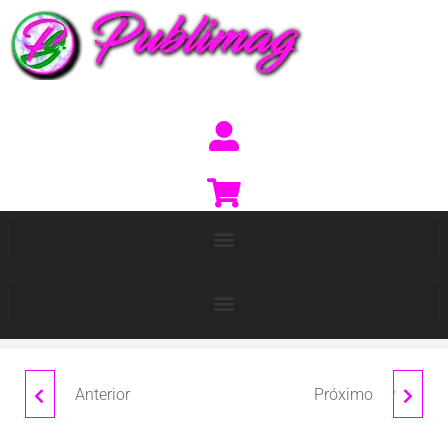
Anterior
Próximo
NECESER "PAUL"
ABANICO "CHILDREN"
PEZ