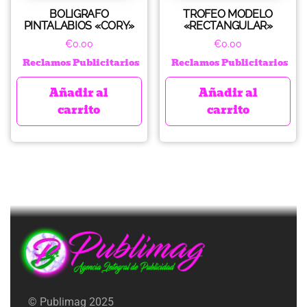
BOLIGRAFO
TROFEO MODELO
PINTALABIOS «CORY»
«RECTANGULAR»
€
0.00
€
0.00
Reclamos Publicitarios
Reclamos Publicitarios
Añadir al
Añadir al
carrito
carrito
© Publimag 2025