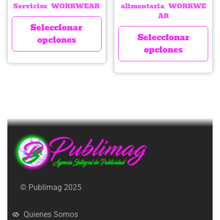
Servicios
WORKWEAR
alimentaria
WORKWE
,
,
AR
Seleccionar
Seleccionar
opciones
opciones
© Publimag 2025
Quienes Somos