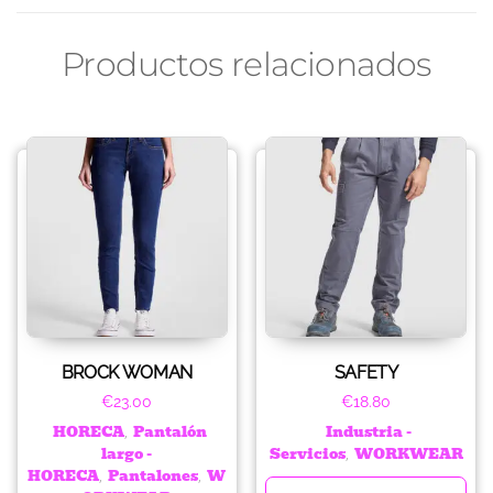
Productos relacionados
BROCK WOMAN
SAFETY
€
23.00
€
18.80
HORECA
Pantalón
Industria -
,
largo -
Servicios
WORKWEAR
,
HORECA
Pantalones
W
,
,