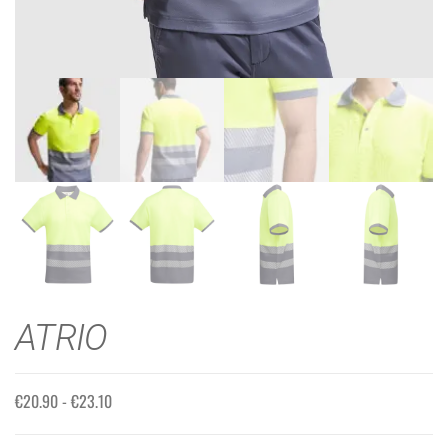
ATRIO
€
20.90
-
€
23.10