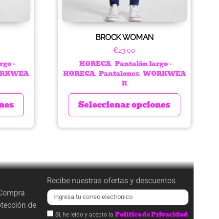
BROCK WOMAN
€
23.00
rgo -
HORECA
Pantalón largo -
,
RKWEA
HORECA
Pantalones
WORKWEA
,
,
R
nes
Seleccionar opciones
Recibe nuestras ofertas y descuentos
 Compra
otección de
Política de Privacidad
Sí, he leído y acepto la