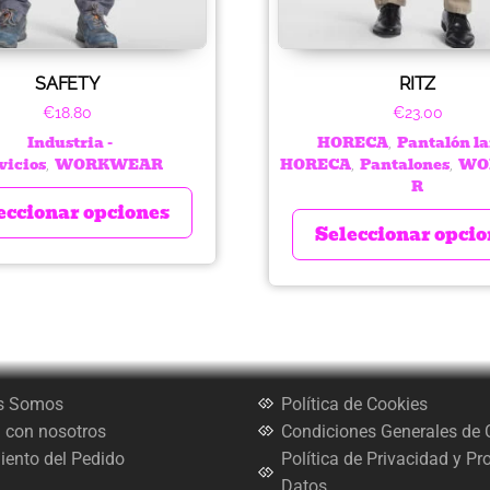
SAFETY
RITZ
€
18.80
€
23.00
Industria -
HORECA
Pantalón la
,
vicios
WORKWEAR
HORECA
Pantalones
WO
,
,
,
R
eccionar opciones
Seleccionar opcio
s Somos
Política de Cookies
 con nosotros
Condiciones Generales de
ento del Pedido
Política de Privacidad y Pr
Datos