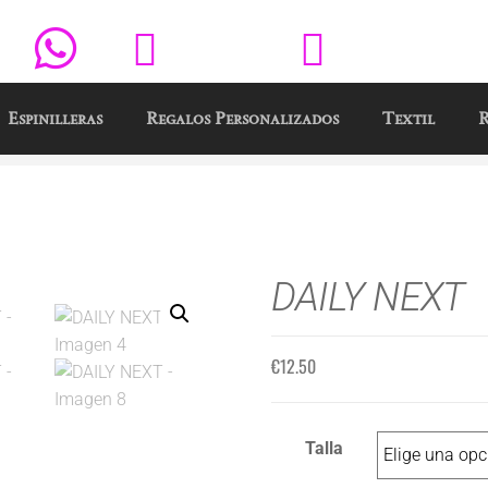
Y
625 650 218
info@publimag.e
Espinilleras
Regalos Personalizados
Textil
R
DAILY NEXT
€
12.50
Talla