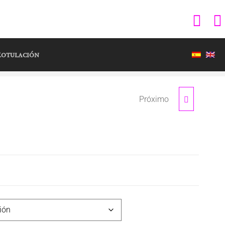
s
otulación
Próximo
DAILY STRETCH