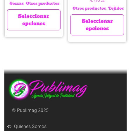
€
376.74
Gorras
Otros productos
,
Otros productos
Tejidos
,
Seleccionar
Seleccionar
opciones
opciones
© Publimag 2025
Quienes Somos