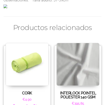
Observaciones: * Talla adulto: 57-59cm
Productos relacionados
CORK
INTERLOCK POINTEL
POLIESTER 140 GSM
€
4.90
€
395.85