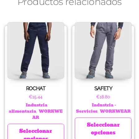
Productos relacionados
ROCHAT
SAFETY
€
15.44
€
18.80
Industria
Industria -
alimentaria
WORKWE
Servicios
WORKWEAR
,
,
AR
Seleccionar
Seleccionar
opciones
opciones