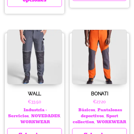
WALL
BONATI
€
33.50
€
27.20
Industria -
Básicos
Pantalones
,
Servicios
NOVEDADES
deportivos
Sport
,
,
,
WORKWEAR
collection
WORKWEAR
,