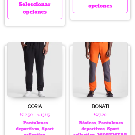
Seleccionar
opciones
opciones
CORIA
BONATI
€
12.50
-
€
13.65
€
27.20
Pantalones
Básicos
Pantalones
,
deportivos
Sport
deportivos
Sport
,
,
collection
collection
WORKWEAR
,