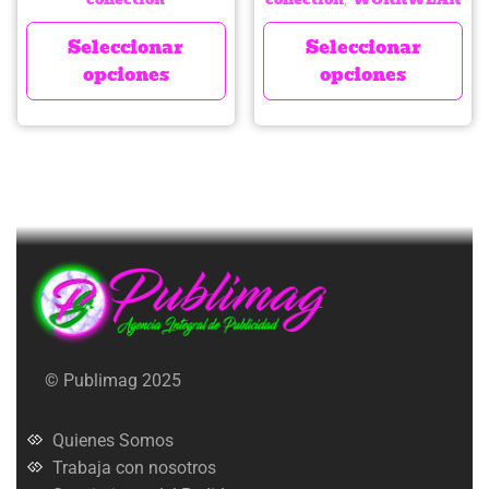
Seleccionar
Seleccionar
opciones
opciones
© Publimag 2025
Quienes Somos
Trabaja con nosotros