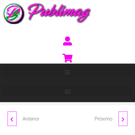
Anterior
Próximo
NECESER
SET DE GOMAS
"SAVANNAH"
NAVIDEÑO "FIR TREE"