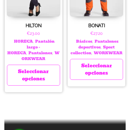
HILTON
BONATI
€
23.00
€
27.20
HORECA
Pantalón
Básicos
Pantalones
,
,
largo -
deportivos
Sport
,
HORECA
Pantalones
W
collection
WORKWEAR
,
,
,
ORKWEAR
Seleccionar
Seleccionar
opciones
opciones