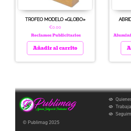
TROFEO MODELO «GLOBO»
ABRI
€
0.00
Reclamos Publicitarios
Alumin
Añadir al carrito
A
Quiene
Trabaja
Seguimi
© Publimag 2025