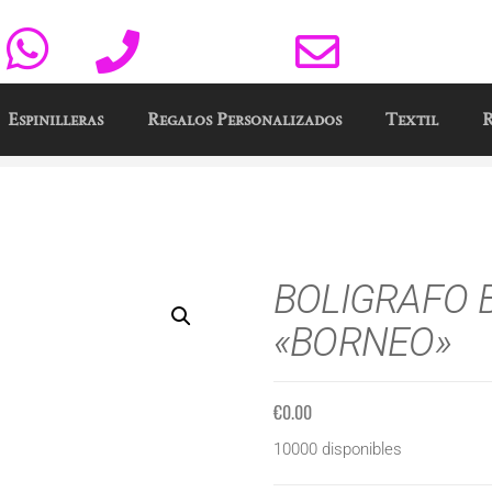
Y
625 650 218
info@publima
Espinilleras
Regalos Personalizados
Textil
R
BOLIGRAFO 
«BORNEO»
€
0.00
10000 disponibles