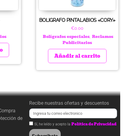
BOLIGRAFO PINTALABIOS «CORY»
€
0.00
ios
Bolígrafos especiales
Reclamos
,
Publicitarios
to
Añadir al carrito
Recibe nuestras ofertas y descuentos
 Compra
otección de
Política de Privacidad
Sí, he leído y acepto la