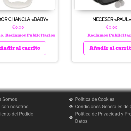
DOR CHANCLA «BABY»
NECESER «PAUL»
€
0.00
€
0.00
io
Reclamos Publicitarios
Reclamos Publicitar
,
ñadir al carrito
Añadir al carri
s Somos
Política de Cookies
 con nosotros
Condiciones Generales de
ento del Pedido
Política de Privacidad y Pr
Datos