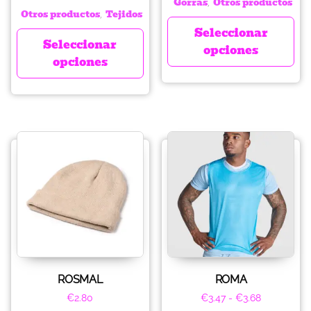
Gorras
Otros productos
,
Otros productos
Tejidos
,
Seleccionar
Seleccionar
opciones
opciones
ROSMAL
ROMA
€
2.80
€
3.47
-
€
3.68