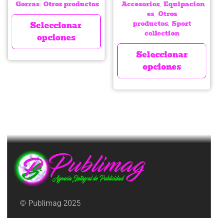
Gorras
Otros productos
Accesorios
Equipacion
,
,
es
Otros
,
productos
Sport
Seleccionar
,
collection
opciones
Seleccionar
opciones
© Publimag 2025