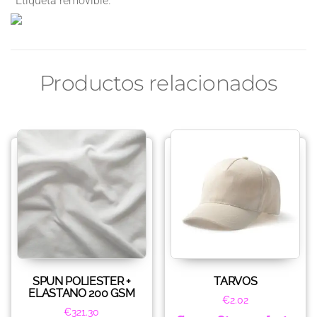
*Etiqueta removible.
Productos relacionados
SPUN POLIESTER +
TARVOS
ELASTANO 200 GSM
€
2.02
€
321.30