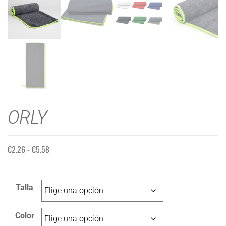
ORLY
€
2.26
-
€
5.58
Talla
Color