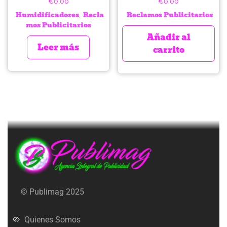
€
0.00
€
0.00
Humidificadores
Recla
Reclamos Publicitarios
,
mos Publicitarios
Añadir al
Leer más
carrito
© Publimag 2025
Quienes Somos