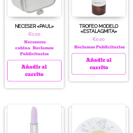
NECESER «PAUL»
TROFEO MODELO
«ESTALAGMITA»
€
0.00
€
0.00
Neceseres
Reclamos Publicitarios
cabina
Reclamos
,
Publicitarios
Añadir al
Añadir al
carrito
carrito