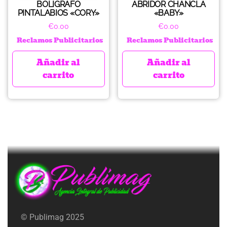
BOLIGRAFO
ABRIDOR CHANCLA
PINTALABIOS «CORY»
«BABY»
€
0.00
€
0.00
Reclamos Publicitarios
Reclamos Publicitarios
Añadir al
Añadir al
carrito
carrito
© Publimag 2025